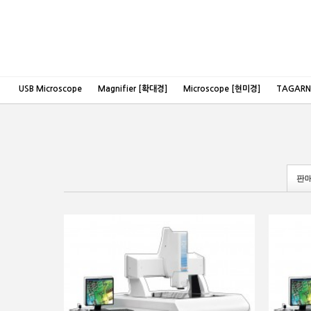
USB Microscope
Magnifier [확대경]
Microscope [현미경]
TAGAR
판