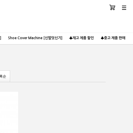
장바구니
분류
]
Shoe Cover Machine [신발덧신기]
♣재고 제품 할인
♣중고 제품 판매
록순