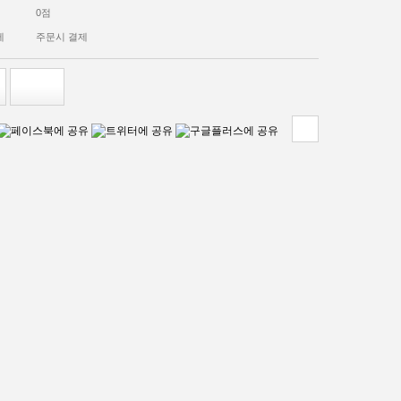
0점
제
주문시 결제