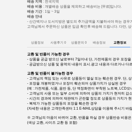
배송 지역
: 전국지역
배송 비용
: 개별배송 상품을 제외하고 배송비는 [무료]입니다.
배송 기간
: 1일 ~ 3일
배송 안내
- 산간벽지나 도서지방은 별도의 추가금액을 지불하셔야 하는 경우가
고객님께서 주문하신 상품은 입금 확인후 배송해 드립니다. 다만, 상
상품정보
사용후기
0
상품문의
0
배송정보
교환정보
교환 및 반품이 가능한 경우
- 상품을 공급 받으신 날로부터 7일이내 단, 가전제품의 경우 포
- 공급받으신 상품 및 용역의 내용이 표시.광고 내용과 다르거나 다
교환 및 반품이 불가능한 경우
- 고객님의 책임 있는 사유로 상품등이 멸실 또는 훼손된 경우. 단,
- 포장을 개봉하였거나 포장이 훼손되어 상품가치가 상실된 경우
(예 : 가전제품, 식품, 음반 등, 단 액정화면이 부착된 노트북, LC
- 고객님의 사용 또는 일부 소비에 의하여 상품의 가치가 현저히 감
- 시간의 경과에 의하여 재판매가 곤란할 정도로 상품등의 가치가 
- 복제가 가능한 상품등의 포장을 훼손한 경우
(자세한 내용은 고객만족센터 1:1 E-MAIL상담을 이용해 주시기 바랍
※ 고객님의 마음이 바뀌어 교환, 반품을 하실 경우 상품반송 비용
(색상 교환, 사이즈 교환 등 포함)