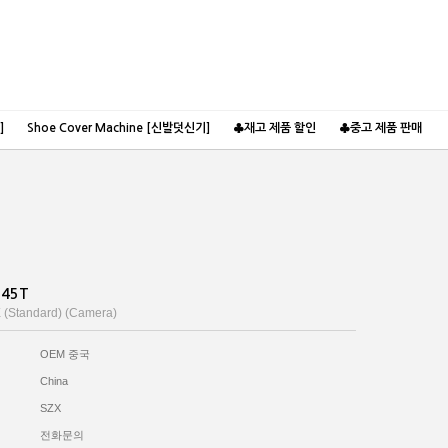
장바구니
분류
]
Shoe Cover Machine [신발덧신기]
♣재고 제품 할인
♣중고 제품 판매
745T
 (Standard) (Camera)
OEM 중국
China
SZX
전화문의