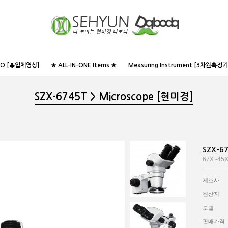
NO [♣입체영상]
★ ALL-IN-ONE Items ★
Measuring Instrument [3차원측정기
SZX-6745T > Microscope [현미경]
SZX-6
67X -45X
제조사
원산지
모델
판매가격