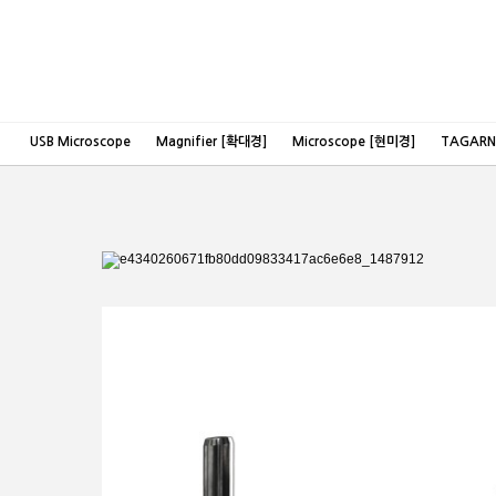
USB Microscope
Magnifier [확대경]
Microscope [현미경]
TAGAR