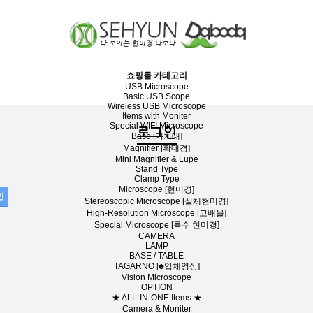
쇼핑몰 카테고리
USB Microscope
Basic USB Scope
Wireless USB Microscope
Items with Moniter
Special WIFI Microscope
로그인
Base [거치대]
Magnifier [확대경]
Mini Magnifier & Lupe
Stand Type
Clamp Type
Microscope [현미경]
Stereoscopic Microscope [실체현미경]
High-Resolution Microscope [고배율]
Special Microscope [특수 현미경]
CAMERA
LAMP
BASE / TABLE
TAGARNO [♣입체영상]
Vision Microscope
OPTION
★ ALL-IN-ONE Items ★
Camera & Moniter