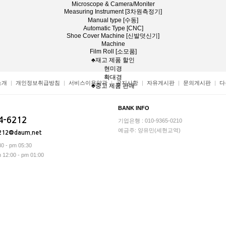
Microscope & Camera/Moniter
Measuring Instrument [3차원측정기]
Manual type [수동]
Automatic Type [CNC]
Shoe Cover Machine [신발덧신기]
Machine
Film Roll [소모품]
♣재고 제품 할인
현미경
확대경
소개
개인정보취급방침
서비스이용약관
공지사항
자유게시판
문의게시판
다
♣중고 제품 판매
BANK INFO
4-6212
기업은행 : 010-9365-0210
예금주: 양유민(세현교역)
212@daum.net
0 - pm 05:30
2:00 - pm 01:00