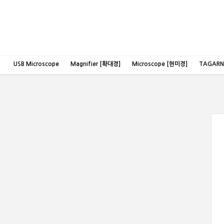
USB Microscope
Magnifier [확대경]
Microscope [현미경]
TAGAR