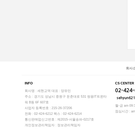
회사
INFO
CS CENTER
02-424
회사명 : 세현교역
대표 : 양유민
주소 : 경기도 성남시 중원구 둔춘대로 531 쌍용IT트윈타
sehyun62
워 B동 6F 607호
월-금 am 09:3
사업자 등록번호 : 215-26-37206
점심시간 : am 1
전화 : 02-424-6212
팩스 : 02-424-6214
통신판매업신고번호 : 제2015-서울송파-0217호
개인정보관리책임자 : 정보관리책임자